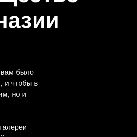
назии
 вам было
 и чтобы в
ям, но и
галереи