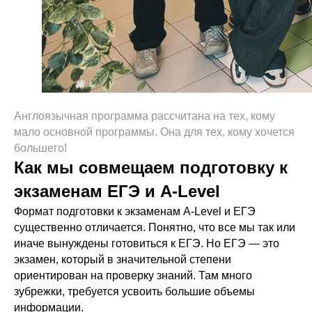
АДРЕСА И КОНТАКТЫ
Школа:
Москва, Сокольники,
Сокольнический вал, д. 28
Детский сад:
Англоязычная программа рассчитана на тех, кому
Москва, Сокольники, 3-я
мало основной программы. Она для тех, кому хочется
Сокольническая ул., д.3
большего!
Телефон:
8 (495) 225-52-01
Как мы совмещаем подготовку к
Email:
eurogym@eurogym.ru
экзаменам ЕГЭ и A-Level
Дни открытых дверей
и экскурсии
Формат подготовки к экзаменам A-Level и ЕГЭ
существенно отличается. Понятно, что все мы так или
иначе вынуждены готовиться к ЕГЭ. Но ЕГЭ — это
СВЕДЕНИЯ ОБ ОО
экзамен, который в значительной степени
ориентирован на проверку знаний. Там много
Основные сведения
зубрежки, требуется усвоить большие объемы
Структура и органы управления ОО
информации.