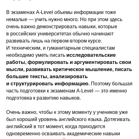
Документы
Образование
В экзаменах A-Level объемы информации тоже
Образовательные стандарты
немалые — учить нужно много. Но при этом здесь
Руководство
очень важно демонстрировать навыки, которые
Педагогический состав
в российских университетах обычно начинают
Международное сотрудничество
развивать лишь на первом-втором курсе.
И техническим, и гуманитарным специалистам
Материально-техническое обеспечение
необходимо уметь писать
исследовательские
Платные образовательные услуги
работы, формулировать и аргументировать свои
Финансово-хозяйственная деятельность
мысли, развивать критическое мышление, писать
Защита персональных данных
большие тексты, анализировать
Вакантные места для приема (перевода)
и структурировать информацию.
Поэтому большая
Стипендии и меры поддержки обучающихся
часть подготовки к экзаменам A-Level — это именно
Организация питания в ОО
подготовка к развитию навыков.
Очень важно, чтобы к этому моменту у учеников уже
был хороший уровень английского языка. Дотягивать
ПОДАТЬ ЗАЯВКУ НА
английский в тот момент, когда приходится
ПОСТУПЛЕНИЕ
одновременно осваивать академические навыки